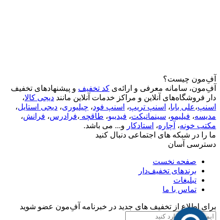
آفِ‌مون چیست؟
آفِ‌مون، سامانه معرفی و ارائه‌ی
کد تخفیف
و پیشنهادهای تخفیف
دار فروشگاه‌های آنلاین و مراکز خدمات آنلاین مانند
دیجی کالا
،
اسنپ
،
علی بابا
،
اسنپ تریپ
،
اسنپ فود
،
چیلیوری
،
دیجی استایل
،
مدیسه
،
فیلیمو
،
سینماتیکت
،
فیدیبو
،
طاقچه
،
فرادرس
،
فرانش
،
مکتب خونه
،
آچاره
،
استادکار
و... می باشد.
ما را در شبکه های اجتماعی دنبال کنید
دسترسی آسان
صفحه نخست
برندهای تخفیف‌دار
تبلیغات
تماس با ما
برای اطلاع از تخفیف های جدید در خبرنامه آفِ‌مون عضو شوید