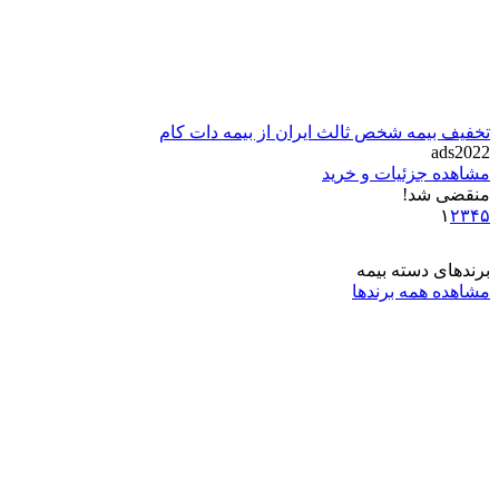
تخفیف بیمه شخص ثالث ایران از بیمه دات کام
ads2022
مشاهده جزئیات و خرید
منقضی شد!
١
٢
٣
۴
۵
برندهای دسته بیمه
مشاهده همه برندها