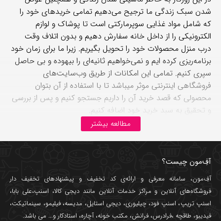
شدن سبک زندگی ما ترجیح می‌دهیم تمامی خریدهای خود را
که شامل مواد غذایی سوپرمارکتی است تا پوشاک و لوازم
الکترونیکی را از داخل خانه سفارش دهیم و بدون اتلاف وقت
درب منزل محصولات خود را تحویل بگیریم. زیرا ما برای زمان خود
برنامه‌ریزی کرده ایم و نمی‌خواهیم ثانیه‌ای را بیهوده و بی حاصل
سپری کنیم. تمامی این امکانات از طریق وب‌سایت‌های
فروشگاهی اینترنتی موثر میباشد تا با استفاده از آن بتوان
محصولی که قصد خرید آن را داریم جستجو کنیم و پس از بررسی
و تحقیق به سبد خرید خود اضافه کنیم.
مطالعه بیشتر
فروشگاه اینترنتی
مدیسه
همانند فروشگاه‌های سطح شهر
می‌باشد با ویترینی جذاب و متنوع از برندهای روز دنیا که از
سال 1394 فعالیت خود را با بیش از هزاران کالا شروع کرد. فقط
آفِ‌مون چیست؟
کافیست با جستجو در وب‌سایت محصول مورد نظر خودتون رو
آفِ‌مون، سامانه معرفی و ارائه‌ی
کد تخفیف
و پیشنهادهای تخفیف دار
پیدا کنید. مدیسه با ارائه محصولات پوشاک زنانه، مردانه،
فروشگاه‌های آنلاین و مراکز خدمات آنلاین مانند
دیجی کالا
،
اسنپ
،
علی بابا
،
بچگانه، ورزشی، آرایشی و بهداشتی، لوازم خانه، سوپر مارکت،
اسنپ تریپ
،
اسنپ فود
،
چیلیوری
،
دیجی استایل
،
مدیسه
،
فیلیمو
،
سینماتیکت
،
خودرو و الکترونیک توانسته جوابگوی تمام نیازهای شما در هر
فیدیبو
،
طاقچه
،
فرادرس
،
فرانش
،
مکتب خونه
،
آچاره
،
استادکار
و... می باشد.