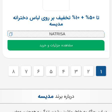
تا 50% + 10% تخفیف بر روی لباس دخترانه
مدیسه
NATRISA
مشاهده جزئیات و خرید
٨
٧
۶
۵
۴
٣
٢
١
مدیسه
درباره برند
در این روزگار به خاطر ماشینی شدن زندگی و همچنین عوض