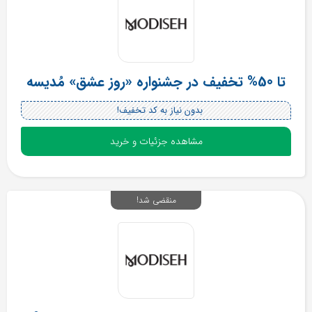
تا 50% تخفیف در جشنواره «روز عشق» مُدیسه
بدون نیاز به کد تخفیف!
مشاهده جزئیات و خرید
منقضی شد!