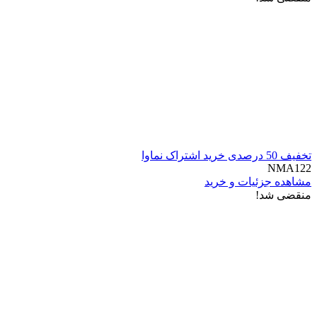
تخفیف 50 درصدی خرید اشتراک نماوا
NMA122
مشاهده جزئیات و خرید
منقضی شد!