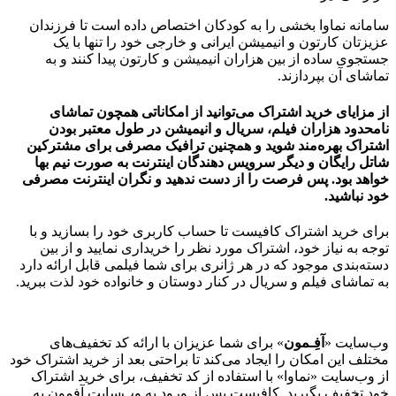
سامانه نماوا بخشی را به کودکان اختصاص داده است تا فرزندان
عزیزتان کارتون و انیمیشن ایرانی و خارجی خود را تنها با یک
جستجوی ساده از بین هزاران انیمیشن و کارتون پیدا کنند و به
تماشای آن بپردازند.
از مزایای خرید اشتراک می‌توانید از امکاناتی همچون تماشای
نامحدود هزاران فیلم، سریال و انیمیشن در طول معتبر بودن
اشتراک بهره‌مند شوید و همچنین ترافیک مصرفی برای مشترکین
شاتل رایگان و دیگر سرویس دهندگان اینترنت به صورت نیم بها
خواهد بود. پس فرصت را از دست ندهید و نگران اینترنت مصرفی
خود نباشید.
برای خرید اشتراک کافیست تا حساب کاربری خود را بسازید و با
توجه به نیاز خود، اشتراک مورد نظر را خریداری نمایید و از بین
دسته‌بندی موجود که در هر ژانری برای شما فیلمی قابل ارائه دارد
به تماشای فیلم و سریال در کنار دوستان و خانواده خود لذت ببرید.
وب‌سایت «
آفِـمون
» برای شما عزیزان با ارائه کد تخفیف‌های
مختلف این امکان را ایجاد می‌کند تا براحتی بعد از خرید اشتراک خود
از وب‌سایت «نماوا» با استفاده از کد تخفیف، برای خرید اشتراک
خود تخفیف بگیرید. کافیست پس از ورود به وب‌سایت آفمون به