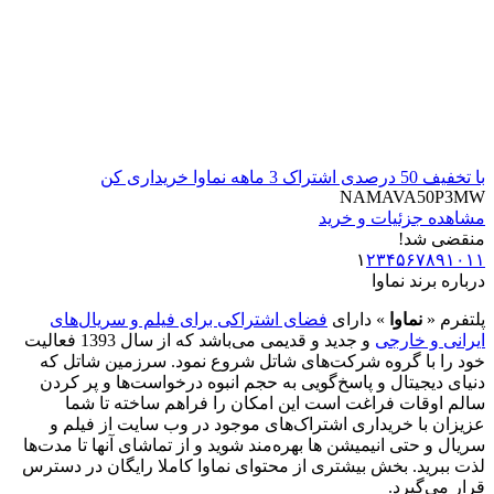
با تخفیف 50 درصدی اشتراک 3 ماهه نماوا خریداری کن
NAMAVA50P3MW
مشاهده جزئیات و خرید
منقضی شد!
١
٢
٣
۴
۵
۶
٧
٨
٩
١٠
١١
درباره برند
نماوا
پلتفرم «
نماوا
» دارای
فضای اشتراکی برای فیلم و سریال‌های
ایرانی و خارجی
و جدید و قدیمی می‌باشد که از سال 1393 فعالیت
خود را با گروه شرکت‌های شاتل شروع نمود. سرزمین شاتل که
دنیای دیجیتال و پاسخ‌گویی به حجم انبوه درخواست‌ها و پر کردن
سالم اوقات فراغت است این امکان را فراهم ساخته تا شما
عزیزان با خریداری اشتراک‌های موجود در وب سایت از فیلم و
سریال و حتی انیمیشن ها بهره‌مند شوید و از تماشای آنها تا مدت‌ها
لذت ببرید. بخش بیشتری از محتوای نماوا کاملا رایگان در دسترس
قرار می‌گیرد.