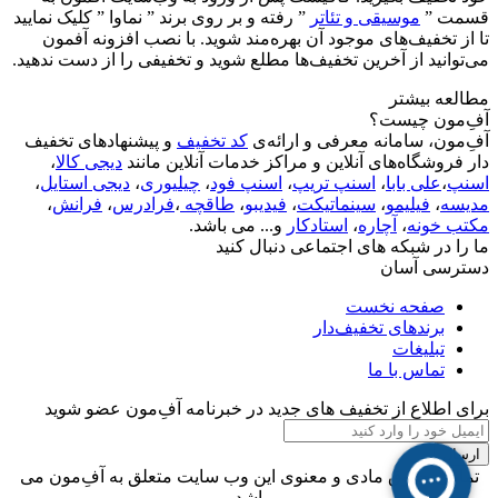
قسمت ”
موسیقی و تئاتر
” رفته و بر روی برند ” نماوا ” کلیک نمایید
تا از تخفیف‌های موجود آن بهره‌مند شوید. با نصب افزونه آفمون
می‌توانید از آخرین تخفیف‌ها مطلع شوید و تخفیفی را از دست ندهید.
مطالعه بیشتر
آفِ‌مون چیست؟
آفِ‌مون، سامانه معرفی و ارائه‌ی
کد تخفیف
و پیشنهادهای تخفیف
دار فروشگاه‌های آنلاین و مراکز خدمات آنلاین مانند
دیجی کالا
،
اسنپ
،
علی بابا
،
اسنپ تریپ
،
اسنپ فود
،
چیلیوری
،
دیجی استایل
،
مدیسه
،
فیلیمو
،
سینماتیکت
،
فیدیبو
،
طاقچه
،
فرادرس
،
فرانش
،
مکتب خونه
،
آچاره
،
استادکار
و... می باشد.
ما را در شبکه های اجتماعی دنبال کنید
دسترسی آسان
صفحه نخست
برندهای تخفیف‌دار
تبلیغات
تماس با ما
برای اطلاع از تخفیف های جدید در خبرنامه آفِ‌مون عضو شوید
ارسال
تمامی حقوق مادی و معنوی این وب سایت متعلق به آفِ‌مون می
باشد.