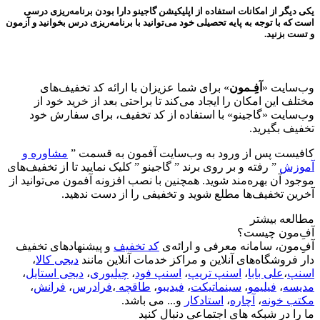
یکی دیگر از امکانات استفاده از اپلیکیشن گاجینو دارا بودن برنامه‌ریزی درسی
است که با توجه به پایه تحصیلی خود می‌توانید با برنامه‌ریزی درس بخوانید و آزمون
و تست بزنید.
وب‌سایت «
آفِـمون
» برای شما عزیزان با ارائه کد تخفیف‌های
مختلف این امکان را ایجاد می‌کند تا براحتی بعد از خرید خود از
وب‌سایت «گاجینو» با استفاده از کد تخفیف، برای سفارش خود
تخفیف بگیرید.
کافیست پس از ورود به وب‌سایت آفمون به قسمت ”
مشاوره و
آموزش
” رفته و بر روی برند ” گاجینو ” کلیک نمایید تا از تخفیف‌های
موجود آن بهره‌مند شوید. همچنین با نصب افزونه آفمون می‌توانید از
آخرین تخفیف‌ها مطلع شوید و تخفیفی را از دست ندهید.
مطالعه بیشتر
آفِ‌مون چیست؟
آفِ‌مون، سامانه معرفی و ارائه‌ی
کد تخفیف
و پیشنهادهای تخفیف
دار فروشگاه‌های آنلاین و مراکز خدمات آنلاین مانند
دیجی کالا
،
اسنپ
،
علی بابا
،
اسنپ تریپ
،
اسنپ فود
،
چیلیوری
،
دیجی استایل
،
مدیسه
،
فیلیمو
،
سینماتیکت
،
فیدیبو
،
طاقچه
،
فرادرس
،
فرانش
،
مکتب خونه
،
آچاره
،
استادکار
و... می باشد.
ما را در شبکه های اجتماعی دنبال کنید