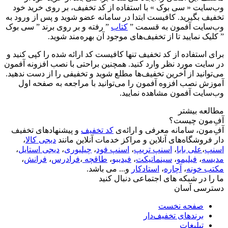
وب‌سایت « سی بوک » با استفاده از کد تخفیف، بر روی خرید خود
تخفیف بگیرید. کافیست ابتدا در سامانه عضو شوید و پس از ورود به
وب‌سایت آفمون به قسمت ”
کتاب
” رفته و بر روی برند ” سی بوک
” کلیک نمایید تا از تخفیف‌های موجود آن بهره‌مند شوید.
برای استفاده از کد تخفیف تنها کافیست کد ارائه شده را کپی کنید و
در سایت مورد نظر وارد کنید. همچنین براحتی با نصب افزونه آفمون
می‌توانید از آخرین تخفیف‌ها مطلع شوید و تخفیفی را از دست ندهید.
آموزش نصب افزوه آفمون را می‌توانید با مراجعه به صفحه اول
وب‌سایت آفمون مشاهده نمایید.
مطالعه بیشتر
آفِ‌مون چیست؟
آفِ‌مون، سامانه معرفی و ارائه‌ی
کد تخفیف
و پیشنهادهای تخفیف
دار فروشگاه‌های آنلاین و مراکز خدمات آنلاین مانند
دیجی کالا
،
اسنپ
،
علی بابا
،
اسنپ تریپ
،
اسنپ فود
،
چیلیوری
،
دیجی استایل
،
مدیسه
،
فیلیمو
،
سینماتیکت
،
فیدیبو
،
طاقچه
،
فرادرس
،
فرانش
،
مکتب خونه
،
آچاره
،
استادکار
و... می باشد.
ما را در شبکه های اجتماعی دنبال کنید
دسترسی آسان
صفحه نخست
برندهای تخفیف‌دار
تبلیغات