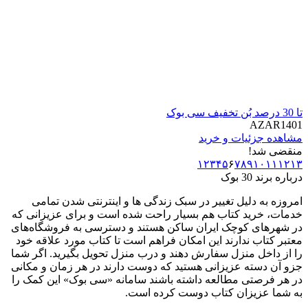
تا 30 درصد بُن تخفیف سی بوک
AZAR1401
مشاهده جزئیات و خرید
منقضی شد!
١
٢
٣
۴
۵
۶
٧
٨
٩
١٠
١١
١٢
١٣
درباره برند
30 بوک
امروزه به دلیل تغییر در سبک زندگی ها و اینترنتی شدن تمامی
خدمات، خرید کتاب هم بسیار راحت شده است و برای عزیزانی که
در شهرهای کوچک ایران ساکن هستند و دسترسی به فروشگاه‌های
معتبر کتاب ندارند این امکان فراهم است تا کتاب مورد علاقه خود
را از داخل منزل سفارش دهند و درب منزل تحویل بگیرید. اگر شما
جزو آن دسته عزیزانی هستید که دوست دارند در هر زمان و مکانی
در هر فرصتی مطالعه داشته باشند سامانه «سی بوک» این کمک را
به شما عزیزان کتاب دوست کرده است.