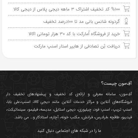
%100 کد تخفیف اشتراک 3 ماهه دیجی پلاس از دیجی کالا
گردونه شانس بانی مد تا 100درصد تخفیف
خرید از فروشگاه اُمارکت با کد 30 هزار تومانی اکالا
دریافت بُن تصادفی از هایپر استار اسنپ مارکت
آفِ‌مون چیست؟
آفِ‌مون، سامانه معرفی و ارائه‌ی
کد تخفیف
و پیشنهادهای تخفیف دار
فروشگاه‌های آنلاین و مراکز خدمات آنلاین مانند
دیجی کالا
،
اسنپ
،
علی بابا
،
اسنپ تریپ
،
اسنپ فود
،
چیلیوری
،
دیجی استایل
،
مدیسه
،
فیلیمو
،
سینماتیکت
،
فیدیبو
،
طاقچه
،
فرادرس
،
فرانش
،
مکتب خونه
،
آچاره
،
استادکار
و... می باشد.
ما را در شبکه های اجتماعی دنبال کنید