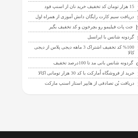
15 هزار تومان کد تخفیف خرید نان از اسنپ فود
دریافت سیم کارت رایگان دانش آموزی از همراه اول
جت پات فیلیمو رو بچرخون و کد تخفیف بگیر
گردونه شانس با ایرانسل
%100 کد تخفیف اشتراک 3 ماهه دیجی پلاس از دیجی
کالا
گردونه شانس بانی مد تا 100درصد تخفیف
خرید از فروشگاه اُمارکت با کد 30 هزار تومانی اکالا
دریافت بُن تصادفی از هایپر استار اسنپ مارکت