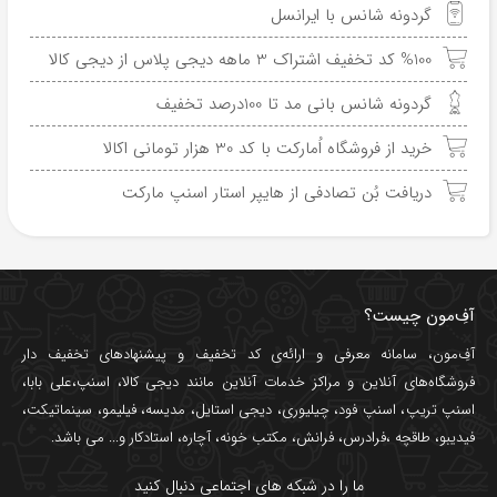
گردونه شانس با ایرانسل
%100 کد تخفیف اشتراک 3 ماهه دیجی پلاس از دیجی کالا
گردونه شانس بانی مد تا 100درصد تخفیف
خرید از فروشگاه اُمارکت با کد 30 هزار تومانی اکالا
دریافت بُن تصادفی از هایپر استار اسنپ مارکت
آفِ‌مون چیست؟
آفِ‌مون، سامانه معرفی و ارائه‌ی
کد تخفیف
و پیشنهادهای تخفیف دار
فروشگاه‌های آنلاین و مراکز خدمات آنلاین مانند
دیجی کالا
،
اسنپ
،
علی بابا
،
اسنپ تریپ
،
اسنپ فود
،
چیلیوری
،
دیجی استایل
،
مدیسه
،
فیلیمو
،
سینماتیکت
،
فیدیبو
،
طاقچه
،
فرادرس
،
فرانش
،
مکتب خونه
،
آچاره
،
استادکار
و... می باشد.
ما را در شبکه های اجتماعی دنبال کنید