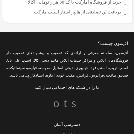
خرید از فروشگاه اُمارکت با کد 30 هزار تومانی اکالا
دریافت بُن تصادفی از هایپر استار اسنپ مارکت
آفِ‌مون چیست؟
آفِ‌مون، سامانه معرفی و ارائه‌ی
کد تخفیف
و پیشنهادهای تخفیف دار
فروشگاه‌های آنلاین و مراکز خدمات آنلاین مانند
دیجی کالا
،
اسنپ
،
علی بابا
،
اسنپ تریپ
،
اسنپ فود
،
چیلیوری
،
دیجی استایل
،
مدیسه
،
فیلیمو
،
سینماتیکت
،
فیدیبو
،
طاقچه
،
فرادرس
،
فرانش
،
مکتب خونه
،
آچاره
،
استادکار
و... می باشد.
ما را در شبکه های اجتماعی دنبال کنید
دسترسی آسان
صفحه نخست