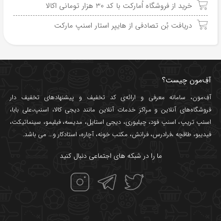
خرید از فروشگاه اُمارکت با کد 30 هزار تومانی اکالا
دریافت بُن تصادفی از هایپر استار اسنپ مارکت
آفِ‌مون چیست؟
آفِ‌مون، سامانه معرفی و ارائه‌ی
کد تخفیف
و پیشنهادهای تخفیف دار
فروشگاه‌های آنلاین و مراکز خدمات آنلاین مانند
دیجی کالا
،
اسنپ
،
علی بابا
،
اسنپ تریپ
،
اسنپ فود
،
چیلیوری
،
دیجی استایل
،
مدیسه
،
فیلیمو
،
سینماتیکت
،
فیدیبو
،
طاقچه
،
فرادرس
،
فرانش
،
مکتب خونه
،
آچاره
،
استادکار
و... می باشد.
ما را در شبکه های اجتماعی دنبال کنید