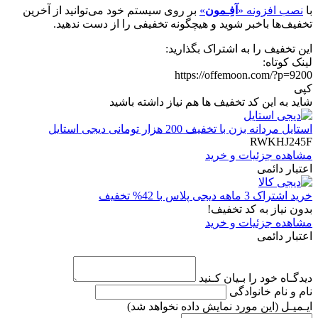
با
نصب افزونه «
آفِـمون
»
بر روی سیستم خود می‌توانید از آخرین
تخفیف‌ها باخبر شوید و هیچگونه تخفیفی را از دست ندهید.
این تخفیف را به اشتراک بگذارید:
لینک کوتاه:
https://offemoon.com/?p=9200
کپی
شاید به این کد تخفیف ها هم نیاز داشته باشید
استایل مردانه بزن با تخفیف 200 هزار تومانی دیجی استایل
RWKHJ245F
مشاهده جزئیات و خرید
اعتبار دائمی
خرید اشتراک 3 ماهه دیجی پلاس با 42% تخفیف
بدون نیاز به کد تخفیف!
مشاهده جزئیات و خرید
اعتبار دائمی
دیدگـاه خود را بـیان کـنید
نام و نام خانوادگی
ایـمیـل
(این مورد نمایش داده نخواهد شد)