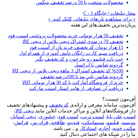
محصولات منتخب با 50 درصد تخفیف بنیکس
محل تبلیغات | جایگاه C - 1
« برای مشاهده پلن‌های تبلیغاتی کلیک کنید. »
پربازدیدترین تخفیف‌های این هفته
تخفیف 50 هزار تومانی خرید محصولات پروتئینی اسنپ فود
تخفیف 70 درصدی اشتراک دیجی پلاس از دیجی کالا
15 هزار تومان کد تخفیف خرید نان از اسنپ فود
دریافت سیم کارت رایگان دانش آموزی از همراه اول
جت پات فیلیمو رو بچرخون و کد تخفیف بگیر
گردونه شانس با ایرانسل
%100 کد تخفیف اشتراک 3 ماهه دیجی پلاس از دیجی کالا
گردونه شانس بانی مد تا 100درصد تخفیف
خرید از فروشگاه اُمارکت با کد 30 هزار تومانی اکالا
دریافت بُن تصادفی از هایپر استار اسنپ مارکت
آفِ‌مون چیست؟
آفِ‌مون، سامانه معرفی و ارائه‌ی
کد تخفیف
و پیشنهادهای تخفیف
دار فروشگاه‌های آنلاین و مراکز خدمات آنلاین مانند
دیجی کالا
،
اسنپ
،
علی بابا
،
اسنپ تریپ
،
اسنپ فود
،
چیلیوری
،
دیجی استایل
،
مدیسه
،
فیلیمو
،
سینماتیکت
،
فیدیبو
،
طاقچه
،
فرادرس
،
فرانش
،
مکتب خونه
،
آچاره
،
استادکار
و... می باشد.
ما را در شبکه های اجتماعی دنبال کنید