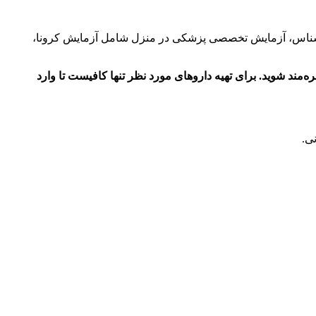
روانشناس، آزمایش تخصصی پزشکی در منزل شامل آزمایش کرونا،
ومانی خرید دارو با نسخه پزشک از اسنپ دکتر برای خریدهای بیشتر از 60 هزار تومانی خود بهره‌مند شوید. برای تهیه داروهای مورد نظر تنها کافیست تا وارد
ی.