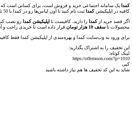
کمدا
یک سامانه اجتماعی خرید و فروش است، برای کسانی است که به هر 
کافیه در اپلیکیشن
کمدا
ثبت نام کنید تا اون لباس‌ها رو در کمدا با 50 تا 70 درصد تخفیف بفروشی و یا از کمد دیگر جنس بخری و یا پولش و بزاری تو حسابت بمونه.
اگر قصد خرید از
کمدا
را دارید، کافیست تا
اپلیکیشن کمدا
رو نصب کنید
محصولات تا
سقف 10 هزار تومان
قرار داده است تا خریدی راحت و آسو
برای ورود به وب‌سایت کمدا و بهره‌مندی از اپلیکیشن کمدا فقط کاف
این تخفیف را به اشتراک بگذارید:
لینک کوتاه:
https://offemoon.com/?p=1010
کپی
شاید به این کد تخفیف ها هم نیاز داشته باشید