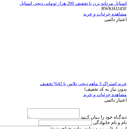
استایل مردانه بزن با تخفیف 200 هزار تومانی دیجی استایل
RWKHJ245F
مشاهده جزئیات و خرید
اعتبار دائمی
خرید اشتراک 3 ماهه دیجی پلاس با 42% تخفیف
بدون نیاز به کد تخفیف!
مشاهده جزئیات و خرید
اعتبار دائمی
دیدگـاه خود را بـیان کـنید
نام و نام خانوادگی
ایـمیـل
(این مورد نمایش داده نخواهد شد)