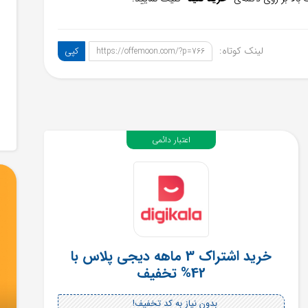
لینک کوتاه:
کپی
https://offemoon.com/?p=766
اعتبار دائمی
خرید اشتراک 3 ماهه دیجی پلاس با
42% تخفیف
بدون نیاز به کد تخفیف!