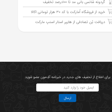
گردونه شانس بانی مد تا 100درصد تخفیف
خرید از فروشگاه اُمارکت با کد 30 هزار تومانی اکالا
دریافت بُن تصادفی از هایپر استار اسنپ مارکت
برای اطلاع از تخفیف های جدید در خبرنامه آفِ‌مون عضو شوید
ارسال