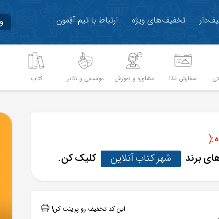
ف‌دار
تخفیف‌های ویژه
ارتباط با تیم آفِمون
و
تی
سفارش غذا
مشاوره و آموزش
موسیقی و تئاتر
کتاب
م
:(
های برند
شهر کتاب آنلاین
کلیک کن.
این کد تخفیف رو پرینت کن!