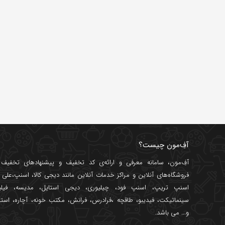
آفِ‌مون چیست؟
آفِ‌مون، سامانه معرفی و ارائه‌ی
کد تخفیف
و پیشنهادهای تخفیف د
فروشگاه‌های آنلاین و مراکز خدمات آنلاین مانند
دیجی کالا
،
اسنپ
،
علی ب
اسنپ تریپ
،
اسنپ فود
،
چیلیوری
،
دیجی استایل
،
مدیسه
،
فیل
سینماتیکت
،
فیدیبو
،
طاقچه
،
فرادرس
،
فرانش
،
مکتب خونه
،
آچاره
،
استا
و... می باشد.