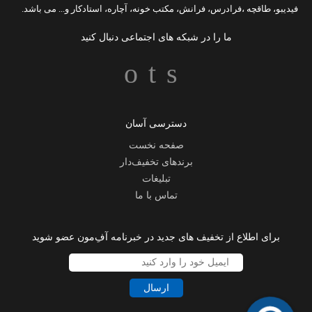
فیدیبو
،
طاقچه
،
فرادرس
،
فرانش
،
مکتب خونه
،
آچاره
،
استادکار
و... می باشد.
ما را در شبکه های اجتماعی دنبال کنید
دسترسی آسان
صفحه نخست
برندهای تخفیف‌دار
تبلیغات
تماس با ما
برای اطلاع از تخفیف های جدید در خبرنامه آفِ‌مون عضو شوید
ارسال