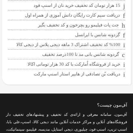
15 هزار تومان کد تخفیف خرید نان از اسنپ فود
دریافت سیم کارت رایگان دانش آموزی از همراه اول
جت پات فیلیمو رو بچرخون و کد تخفیف بگیر
گردونه شانس با ایرانسل
%100 کد تخفیف اشتراک 3 ماهه دیجی پلاس از دیجی کالا
گردونه شانس بانی مد تا 100درصد تخفیف
خرید از فروشگاه اُمارکت با کد 30 هزار تومانی اکالا
دریافت بُن تصادفی از هایپر استار اسنپ مارکت
آفِ‌مون چیست؟
آفِ‌مون، سامانه معرفی و ارائه‌ی
کد تخفیف
و پیشنهادهای تخفیف دار
فروشگاه‌های آنلاین و مراکز خدمات آنلاین مانند
دیجی کالا
،
اسنپ
،
علی بابا
،
اسنپ تریپ
،
اسنپ فود
،
چیلیوری
،
دیجی استایل
،
مدیسه
،
فیلیمو
،
سینماتیکت
،