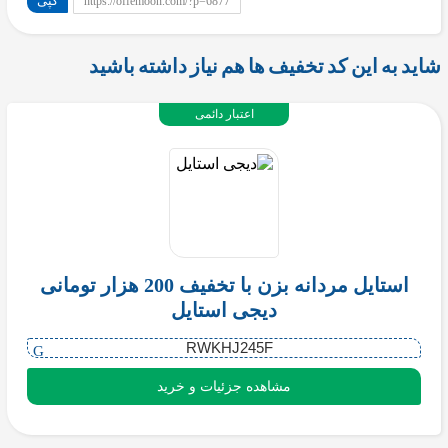
کپی
https://offemoon.com/?p=6877
شاید به این کد تخفیف ها هم نیاز داشته باشید
اعتبار دائمی
استایل مردانه بزن با تخفیف 200 هزار تومانی
دیجی استایل
RWKHJ245F
مشاهده جزئیات و خرید