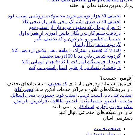
پربازدیدترین تخفیف‌های این هفته
تخفیف 50 هزار تومانی خرید محصولات پروتئینی اسنپ فود
تخفیف 70 درصدی اشتراک دیجی پلاس از دیجی کالا
15 هزار تومان کد تخفیف خرید نان از اسنپ فود
دریافت سیم کارت رایگان دانش آموزی از همراه اول
جت پات فیلیمو رو بچرخون و کد تخفیف بگیر
گردونه شانس با ایرانسل
%100 کد تخفیف اشتراک 3 ماهه دیجی پلاس از دیجی کالا
گردونه شانس بانی مد تا 100درصد تخفیف
خرید از فروشگاه اُمارکت با کد 30 هزار تومانی اکالا
دریافت بُن تصادفی از هایپر استار اسنپ مارکت
آفِ‌مون چیست؟
آفِ‌مون، سامانه معرفی و ارائه‌ی
کد تخفیف
و پیشنهادهای تخفیف
دار فروشگاه‌های آنلاین و مراکز خدمات آنلاین مانند
دیجی کالا
،
اسنپ
،
علی بابا
،
اسنپ تریپ
،
اسنپ فود
،
چیلیوری
،
دیجی استایل
،
مدیسه
،
فیلیمو
،
سینماتیکت
،
فیدیبو
،
طاقچه
،
فرادرس
،
فرانش
،
مکتب خونه
،
آچاره
،
استادکار
و... می باشد.
ما را در شبکه های اجتماعی دنبال کنید
دسترسی آسان
صفحه نخست
برندهای تخفیف‌دار