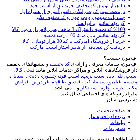
15 هزار تومان کد تخفیف خرید نان از اسنپ فود
دریافت سیم کارت رایگان دانش آموزی از همراه اول
جت پات فیلیمو رو بچرخون و کد تخفیف بگیر
گردونه شانس با ایرانسل
%100 کد تخفیف اشتراک 3 ماهه دیجی پلاس از دیجی کالا
گردونه شانس بانی مد تا 100درصد تخفیف
خرید از فروشگاه اُمارکت با کد 30 هزار تومانی اکالا
دریافت بُن تصادفی از هایپر استار اسنپ مارکت
آفِ‌مون چیست؟
آفِ‌مون، سامانه معرفی و ارائه‌ی
کد تخفیف
و پیشنهادهای تخفیف
دار فروشگاه‌های آنلاین و مراکز خدمات آنلاین مانند
دیجی کالا
،
اسنپ
،
علی بابا
،
اسنپ تریپ
،
اسنپ فود
،
چیلیوری
،
دیجی استایل
،
مدیسه
،
فیلیمو
،
سینماتیکت
،
فیدیبو
،
طاقچه
،
فرادرس
،
فرانش
،
مکتب خونه
،
آچاره
،
استادکار
و... می باشد.
ما را در شبکه های اجتماعی دنبال کنید
دسترسی آسان
صفحه نخست
برندهای تخفیف‌دار
تبلیغات
تماس با ما
برای اطلاع از تخفیف های جدید در خبرنامه آفِ‌مون عضو شوید