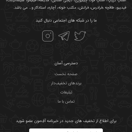
اسنپ تریپ
،
اسنپ فود
،
چیلیوری
،
دیجی استایل
،
مدیسه
،
فیلیمو
،
سینماتیکت
،
فیدیبو
،
طاقچه
،
فرادرس
،
فرانش
،
مکتب خونه
،
آچاره
،
استادکار
و... می باشد.
ما را در شبکه های اجتماعی دنبال کنید
دسترسی آسان
صفحه نخست
برندهای تخفیف‌دار
تبلیغات
تماس با ما
برای اطلاع از تخفیف های جدید در خبرنامه آفِ‌مون عضو شوید