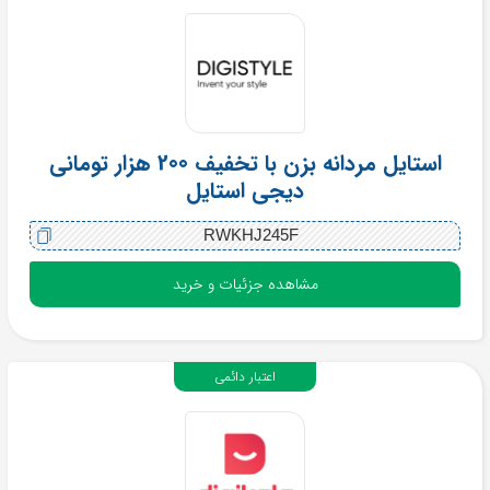
استایل مردانه بزن با تخفیف 200 هزار تومانی
دیجی استایل
RWKHJ245F
مشاهده جزئیات و خرید
اعتبار دائمی