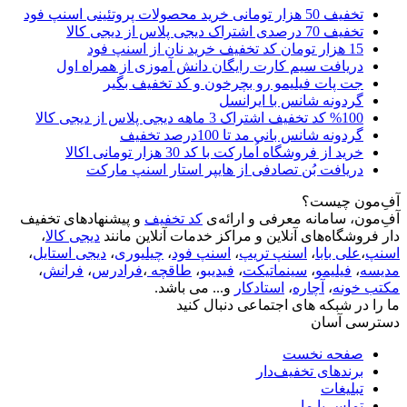
تخفیف 50 هزار تومانی خرید محصولات پروتئینی اسنپ فود
تخفیف 70 درصدی اشتراک دیجی پلاس از دیجی کالا
15 هزار تومان کد تخفیف خرید نان از اسنپ فود
دریافت سیم کارت رایگان دانش آموزی از همراه اول
جت پات فیلیمو رو بچرخون و کد تخفیف بگیر
گردونه شانس با ایرانسل
%100 کد تخفیف اشتراک 3 ماهه دیجی پلاس از دیجی کالا
گردونه شانس بانی مد تا 100درصد تخفیف
خرید از فروشگاه اُمارکت با کد 30 هزار تومانی اکالا
دریافت بُن تصادفی از هایپر استار اسنپ مارکت
آفِ‌مون چیست؟
آفِ‌مون، سامانه معرفی و ارائه‌ی
کد تخفیف
و پیشنهادهای تخفیف
دار فروشگاه‌های آنلاین و مراکز خدمات آنلاین مانند
دیجی کالا
،
اسنپ
،
علی بابا
،
اسنپ تریپ
،
اسنپ فود
،
چیلیوری
،
دیجی استایل
،
مدیسه
،
فیلیمو
،
سینماتیکت
،
فیدیبو
،
طاقچه
،
فرادرس
،
فرانش
،
مکتب خونه
،
آچاره
،
استادکار
و... می باشد.
ما را در شبکه های اجتماعی دنبال کنید
دسترسی آسان
صفحه نخست
برندهای تخفیف‌دار
تبلیغات
تماس با ما