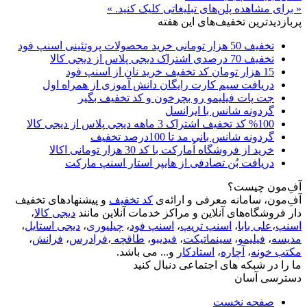
« برای مشاهده پلن‌های تبلیغاتی کلیک کنید. »
پربازدیدترین تخفیف‌های این هفته
تخفیف 50 هزار تومانی خرید محصولات پروتئینی اسنپ فود
تخفیف 70 درصدی اشتراک دیجی پلاس از دیجی کالا
15 هزار تومان کد تخفیف خرید نان از اسنپ فود
دریافت سیم کارت رایگان دانش آموزی از همراه اول
جت پات فیلیمو رو بچرخون و کد تخفیف بگیر
گردونه شانس با ایرانسل
%100 کد تخفیف اشتراک 3 ماهه دیجی پلاس از دیجی کالا
گردونه شانس بانی مد تا 100درصد تخفیف
خرید از فروشگاه اُمارکت با کد 30 هزار تومانی اکالا
دریافت بُن تصادفی از هایپر استار اسنپ مارکت
آفِ‌مون چیست؟
آفِ‌مون، سامانه معرفی و ارائه‌ی
کد تخفیف
و پیشنهادهای تخفیف
دار فروشگاه‌های آنلاین و مراکز خدمات آنلاین مانند
دیجی کالا
،
اسنپ
،
علی بابا
،
اسنپ تریپ
،
اسنپ فود
،
چیلیوری
،
دیجی استایل
،
مدیسه
،
فیلیمو
،
سینماتیکت
،
فیدیبو
،
طاقچه
،
فرادرس
،
فرانش
،
مکتب خونه
،
آچاره
،
استادکار
و... می باشد.
ما را در شبکه های اجتماعی دنبال کنید
دسترسی آسان
صفحه نخست