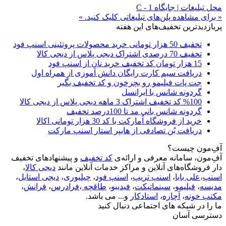
محل تبلیغات | جایگاه C - 1
« برای مشاهده پلن‌های تبلیغاتی کلیک کنید. »
پربازدیدترین تخفیف‌های این هفته
تخفیف 50 هزار تومانی خرید محصولات پروتئینی اسنپ فود
تخفیف 70 درصدی اشتراک دیجی پلاس از دیجی کالا
15 هزار تومان کد تخفیف خرید نان از اسنپ فود
دریافت سیم کارت رایگان دانش آموزی از همراه اول
جت پات فیلیمو رو بچرخون و کد تخفیف بگیر
گردونه شانس با ایرانسل
%100 کد تخفیف اشتراک 3 ماهه دیجی پلاس از دیجی کالا
گردونه شانس بانی مد تا 100درصد تخفیف
خرید از فروشگاه اُمارکت با کد 30 هزار تومانی اکالا
دریافت بُن تصادفی از هایپر استار اسنپ مارکت
آفِ‌مون چیست؟
آفِ‌مون، سامانه معرفی و ارائه‌ی
کد تخفیف
و پیشنهادهای تخفیف
دار فروشگاه‌های آنلاین و مراکز خدمات آنلاین مانند
دیجی کالا
،
اسنپ
،
علی بابا
،
اسنپ تریپ
،
اسنپ فود
،
چیلیوری
،
دیجی استایل
،
مدیسه
،
فیلیمو
،
سینماتیکت
،
فیدیبو
،
طاقچه
،
فرادرس
،
فرانش
،
مکتب خونه
،
آچاره
،
استادکار
و... می باشد.
ما را در شبکه های اجتماعی دنبال کنید
دسترسی آسان