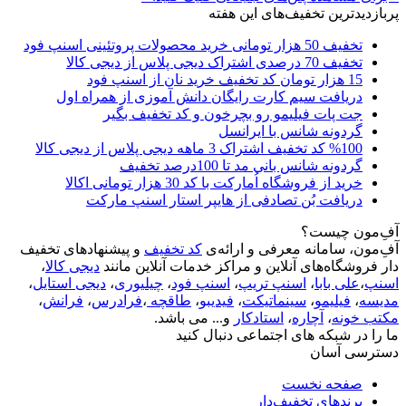
پربازدیدترین تخفیف‌های این هفته
تخفیف 50 هزار تومانی خرید محصولات پروتئینی اسنپ فود
تخفیف 70 درصدی اشتراک دیجی پلاس از دیجی کالا
15 هزار تومان کد تخفیف خرید نان از اسنپ فود
دریافت سیم کارت رایگان دانش آموزی از همراه اول
جت پات فیلیمو رو بچرخون و کد تخفیف بگیر
گردونه شانس با ایرانسل
%100 کد تخفیف اشتراک 3 ماهه دیجی پلاس از دیجی کالا
گردونه شانس بانی مد تا 100درصد تخفیف
خرید از فروشگاه اُمارکت با کد 30 هزار تومانی اکالا
دریافت بُن تصادفی از هایپر استار اسنپ مارکت
آفِ‌مون چیست؟
آفِ‌مون، سامانه معرفی و ارائه‌ی
کد تخفیف
و پیشنهادهای تخفیف
دار فروشگاه‌های آنلاین و مراکز خدمات آنلاین مانند
دیجی کالا
،
اسنپ
،
علی بابا
،
اسنپ تریپ
،
اسنپ فود
،
چیلیوری
،
دیجی استایل
،
مدیسه
،
فیلیمو
،
سینماتیکت
،
فیدیبو
،
طاقچه
،
فرادرس
،
فرانش
،
مکتب خونه
،
آچاره
،
استادکار
و... می باشد.
ما را در شبکه های اجتماعی دنبال کنید
دسترسی آسان
صفحه نخست
برندهای تخفیف‌دار