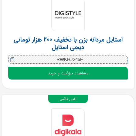
استایل مردانه بزن با تخفیف 200 هزار تومانی
دیجی استایل
RWKHJ245F
مشاهده جزئیات و خرید
اعتبار دائمی