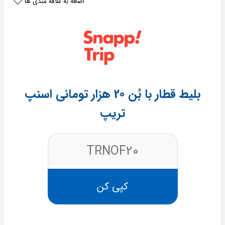
اضافه به علاقه مندی ها
بلیط قطار با بُن 20 هزار تومانی اسنپ
تریپ
TRNOF20
کپی کن