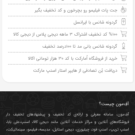
جت پات فیلیمو رو بچرخون و کد تخفیف بگیر
گردونه شانس با ایرانسل
%100 کد تخفیف اشتراک 3 ماهه دیجی پلاس از دیجی کالا
گردونه شانس بانی مد تا 100درصد تخفیف
خرید از فروشگاه اُمارکت با کد 30 هزار تومانی اکالا
دریافت بُن تصادفی از هایپر استار اسنپ مارکت
آفِ‌مون چیست؟
آفِ‌مون، سامانه معرفی و ارائه‌ی
کد تخفیف
و پیشنهادهای تخفیف دار
فروشگاه‌های آنلاین و مراکز خدمات آنلاین مانند
دیجی کالا
،
اسنپ
،
علی بابا
،
اسنپ تریپ
،
اسنپ فود
،
چیلیوری
،
دیجی استایل
،
مدیسه
،
فیلیمو
،
سینماتیکت
،