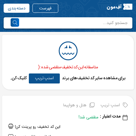
آفِ‌مون
فهرست
دسته بندی
متاسفانه این کد تخفیف منقضی شده :(
برای مشاهده سایر کد تخفیف‌های برند
اسنپ تریپ
کلیک کن.
اسنپ تریپ
هتل و هواپیما
مدت اعتبار :
منقضی شد!
این کد تخفیف رو پرینت کن!