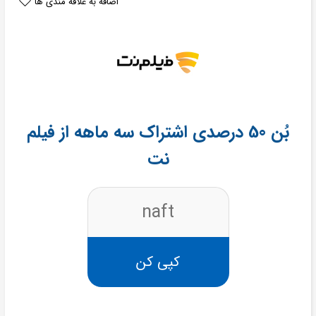
اضافه به علاقه مندی ها
بُن 50 درصدی اشتراک سه ماهه از فیلم
نت
naft
کپی کن