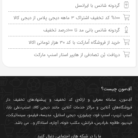
گردونه شانس با ایرانسل
%100 کد تخفیف اشتراک 3 ماهه دیجی پلاس از دیجی کالا
گردونه شانس بانی مد تا 100درصد تخفیف
خرید از فروشگاه اُمارکت با کد 30 هزار تومانی اکالا
دریافت بُن تصادفی از هایپر استار اسنپ مارکت
آفِ‌مون چیست؟
آفِ‌مون، سامانه معرفی و ارائه‌ی
کد تخفیف
و پیشنهادهای تخفیف دار
فروشگاه‌های آنلاین و مراکز خدمات آنلاین مانند
دیجی کالا
،
اسنپ
،
علی بابا
،
اسنپ تریپ
،
اسنپ فود
،
چیلیوری
،
دیجی استایل
،
مدیسه
،
فیلیمو
،
سینماتیکت
،
فیدیبو
،
طاقچه
،
فرادرس
،
فرانش
،
مکتب خونه
،
آچاره
،
استادکار
و... می باشد.
ما را در شبکه های اجتماعی دنبال کنید