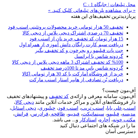
محل تبلیغات | جایگاه C - 1
« برای مشاهده پلن‌های تبلیغاتی کلیک کنید. »
پربازدیدترین تخفیف‌های این هفته
تخفیف 50 هزار تومانی خرید محصولات پروتئینی اسنپ فود
تخفیف 70 درصدی اشتراک دیجی پلاس از دیجی کالا
15 هزار تومان کد تخفیف خرید نان از اسنپ فود
دریافت سیم کارت رایگان دانش آموزی از همراه اول
جت پات فیلیمو رو بچرخون و کد تخفیف بگیر
گردونه شانس با ایرانسل
%100 کد تخفیف اشتراک 3 ماهه دیجی پلاس از دیجی کالا
گردونه شانس بانی مد تا 100درصد تخفیف
خرید از فروشگاه اُمارکت با کد 30 هزار تومانی اکالا
دریافت بُن تصادفی از هایپر استار اسنپ مارکت
آفِ‌مون چیست؟
آفِ‌مون، سامانه معرفی و ارائه‌ی
کد تخفیف
و پیشنهادهای تخفیف
دار فروشگاه‌های آنلاین و مراکز خدمات آنلاین مانند
دیجی کالا
،
اسنپ
،
علی بابا
،
اسنپ تریپ
،
اسنپ فود
،
چیلیوری
،
دیجی استایل
،
مدیسه
،
فیلیمو
،
سینماتیکت
،
فیدیبو
،
طاقچه
،
فرادرس
،
فرانش
،
مکتب خونه
،
آچاره
،
استادکار
و... می باشد.
ما را در شبکه های اجتماعی دنبال کنید
دسترسی آسان