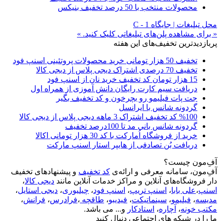
محصولات منتخب با 50 درصد تخفیف بنیکس
محل تبلیغات | جایگاه C - 1
« برای مشاهده پلن‌های تبلیغاتی کلیک کنید. »
پربازدیدترین تخفیف‌های این هفته
تخفیف 50 هزار تومانی خرید محصولات پروتئینی اسنپ فود
تخفیف 70 درصدی اشتراک دیجی پلاس از دیجی کالا
15 هزار تومان کد تخفیف خرید نان از اسنپ فود
دریافت سیم کارت رایگان دانش آموزی از همراه اول
جت پات فیلیمو رو بچرخون و کد تخفیف بگیر
گردونه شانس با ایرانسل
%100 کد تخفیف اشتراک 3 ماهه دیجی پلاس از دیجی کالا
گردونه شانس بانی مد تا 100درصد تخفیف
خرید از فروشگاه اُمارکت با کد 30 هزار تومانی اکالا
دریافت بُن تصادفی از هایپر استار اسنپ مارکت
آفِ‌مون چیست؟
آفِ‌مون، سامانه معرفی و ارائه‌ی
کد تخفیف
و پیشنهادهای تخفیف
دار فروشگاه‌های آنلاین و مراکز خدمات آنلاین مانند
دیجی کالا
،
اسنپ
،
علی بابا
،
اسنپ تریپ
،
اسنپ فود
،
چیلیوری
،
دیجی استایل
،
مدیسه
،
فیلیمو
،
سینماتیکت
،
فیدیبو
،
طاقچه
،
فرادرس
،
فرانش
،
مکتب خونه
،
آچاره
،
استادکار
و... می باشد.
ما را در شبکه های اجتماعی دنبال کنید