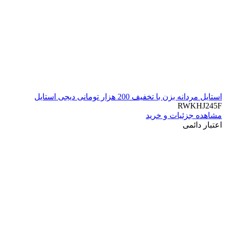
استایل مردانه بزن با تخفیف 200 هزار تومانی دیجی استایل
RWKHJ245F
مشاهده جزئیات و خرید
اعتبار دائمی