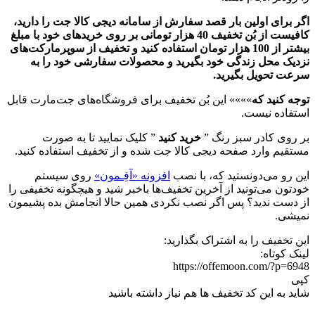
اگر برای اولین بار قصد سفارش از سامانه دیجی کالا جت را دارید،
کافیست از بُن تخفیف 40 هزار تومانی بر روی خریدهای خود با مبلغ
بیشتر از 100 هزار تومان استفاده کنید و تخفیف از سوپرمارکت‌های
نزدیک محل زندگی خود بگیرید و محصولات سفارشی خود را به
سرعت تحویل بگیرید.
توجه کنید که
»»»» این بُن تخفیف برای فروشگاه‌های جت‌مارت قابل
استفاده نیست.
بر روی کادر سبز رنگ ”
خرید کنید
” کلیک نمایید تا به صورت
مستقیم وارد صفحه دیجی کالا جت شده و از تخفیف استفاده کنید.
این رو می‌دونستید که، با نصب
افزونه «آفِـمون»
روی سیستم
خودتون می‌تونید از آخرین تخفیف‌ها باخبر شید و هیچگونه تخفیفی را
از دست ندید؟ پس اگر نصب نکردی همین حالا انجامش بده پشیمون
نمیشی.
این تخفیف را به اشتراک بگذارید:
لینک کوتاه:
https://offemoon.com/?p=6948
کپی
شاید به این کد تخفیف ها هم نیاز داشته باشید