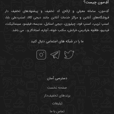
آفِ‌مون چیست؟
آفِ‌مون، سامانه معرفی و ارائه‌ی
کد تخفیف
و پیشنهادهای تخفیف دار
فروشگاه‌های آنلاین و مراکز خدمات آنلاین مانند
دیجی کالا
،
اسنپ
،
علی بابا
،
اسنپ تریپ
،
اسنپ فود
،
چیلیوری
،
دیجی استایل
،
مدیسه
،
فیلیمو
،
سینماتیکت
،
فیدیبو
،
طاقچه
،
فرادرس
،
فرانش
،
مکتب خونه
،
آچاره
،
استادکار
و... می باشد.
ما را در شبکه های اجتماعی دنبال کنید
دسترسی آسان
صفحه نخست
برندهای تخفیف‌دار
تبلیغات
تماس با ما