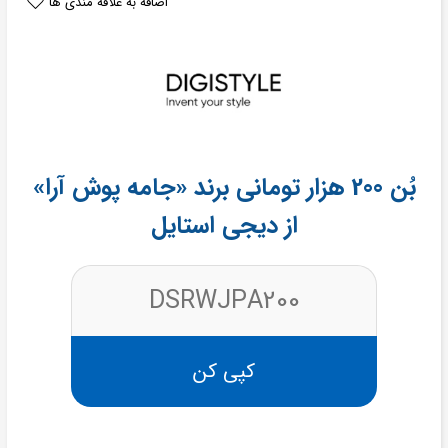
اضافه به علاقه مندی ها
بُن 200 هزار تومانی برند «جامه پوش آرا»
از دیجی استایل
DSRWJPA200
کپی کن