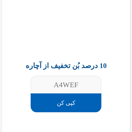
10 درصد بُن تخفیف از آچاره
A4WEF
کپی کن