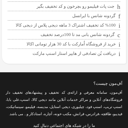
جت پات فیلیمو رو بچرخون و کد تخفیف بگیر
گردونه شانس با ایرانسل
%100 کد تخفیف اشتراک 3 ماهه دیجی پلاس از دیجی کالا
گردونه شانس بانی مد تا 100درصد تخفیف
خرید از فروشگاه اُمارکت با کد 30 هزار تومانی اکالا
دریافت بُن تصادفی از هایپر استار اسنپ مارکت
آفِ‌مون چیست؟
آفِ‌مون، سامانه معرفی و ارائه‌ی
کد تخفیف
و پیشنهادهای تخفیف دار
فروشگاه‌های آنلاین و مراکز خدمات آنلاین مانند
دیجی کالا
،
اسنپ
،
علی بابا
،
اسنپ تریپ
،
اسنپ فود
،
چیلیوری
،
دیجی استایل
،
مدیسه
،
فیلیمو
،
سینماتیکت
،
فیدیبو
،
طاقچه
،
فرادرس
،
فرانش
،
مکتب خونه
،
آچاره
،
استادکار
و... می باشد.
ما را در شبکه های اجتماعی دنبال کنید