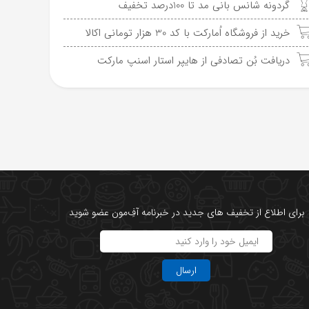
گردونه شانس بانی مد تا 100درصد تخفیف
خرید از فروشگاه اُمارکت با کد 30 هزار تومانی اکالا
دریافت بُن تصادفی از هایپر استار اسنپ مارکت
برای اطلاع از تخفیف های جدید در خبرنامه آفِ‌مون عضو شوید
ارسال