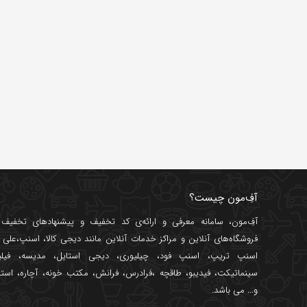
آفِ‌مون چیست؟
آفِ‌مون، سامانه معرفی و ارائه‌ی
کد تخفیف
و پیشنهادهای تخفیف د
فروشگاه‌های آنلاین و مراکز خدمات آنلاین مانند
دیجی کالا
،
اسنپ
،
علی ب
اسنپ تریپ
،
اسنپ فود
،
چیلیوری
،
دیجی استایل
،
مدیسه
،
فیل
سینماتیکت
،
فیدیبو
،
طاقچه
،
فرادرس
،
فرانش
،
مکتب خونه
،
آچاره
،
استا
و... می باشد.