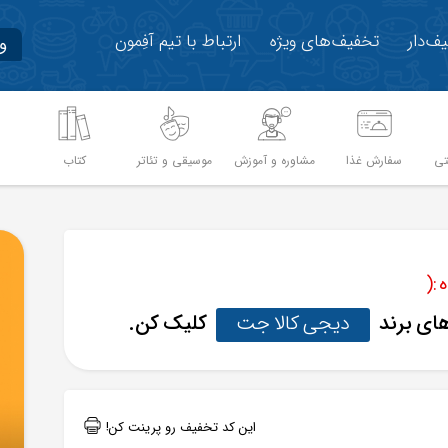
ف‌دار
تخفیف‌های ویژه
ارتباط با تیم آفِمون
و
تی
سفارش غذا
مشاوره و آموزش
موسیقی و تئاتر
کتاب
م
:(
های برند
دیجی کالا جت
کلیک کن.
این کد تخفیف رو پرینت کن!