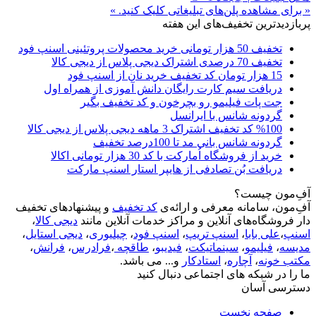
« برای مشاهده پلن‌های تبلیغاتی کلیک کنید. »
پربازدیدترین تخفیف‌های این هفته
تخفیف 50 هزار تومانی خرید محصولات پروتئینی اسنپ فود
تخفیف 70 درصدی اشتراک دیجی پلاس از دیجی کالا
15 هزار تومان کد تخفیف خرید نان از اسنپ فود
دریافت سیم کارت رایگان دانش آموزی از همراه اول
جت پات فیلیمو رو بچرخون و کد تخفیف بگیر
گردونه شانس با ایرانسل
%100 کد تخفیف اشتراک 3 ماهه دیجی پلاس از دیجی کالا
گردونه شانس بانی مد تا 100درصد تخفیف
خرید از فروشگاه اُمارکت با کد 30 هزار تومانی اکالا
دریافت بُن تصادفی از هایپر استار اسنپ مارکت
آفِ‌مون چیست؟
آفِ‌مون، سامانه معرفی و ارائه‌ی
کد تخفیف
و پیشنهادهای تخفیف
دار فروشگاه‌های آنلاین و مراکز خدمات آنلاین مانند
دیجی کالا
،
اسنپ
،
علی بابا
،
اسنپ تریپ
،
اسنپ فود
،
چیلیوری
،
دیجی استایل
،
مدیسه
،
فیلیمو
،
سینماتیکت
،
فیدیبو
،
طاقچه
،
فرادرس
،
فرانش
،
مکتب خونه
،
آچاره
،
استادکار
و... می باشد.
ما را در شبکه های اجتماعی دنبال کنید
دسترسی آسان
صفحه نخست