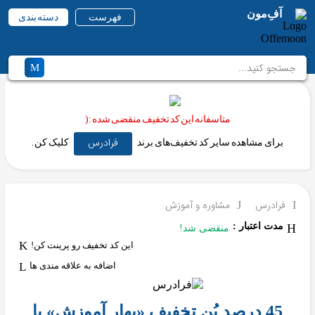
آفِ‌مون
فهرست
دسته بندی
متاسفانه این کد تخفیف منقضی شده :(
فرادرس
برای مشاهده سایر کد تخفیف‌های برند
کلیک کن.
فرادرس
مشاوره و آموزش
مدت اعتبار :
منقضی شد!
این کد تخفیف رو پرینت کن!
اضافه به علاقه مندی ها
45 درصد بُن تخفیف «بهار آموزش» با