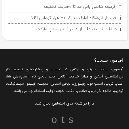
گردونه شانس بانی مد تا 100درصد تخفیف
خرید از فروشگاه اُمارکت با کد 30 هزار تومانی اکالا
دریافت بُن تصادفی از هایپر استار اسنپ مارکت
آفِ‌مون چیست؟
آفِ‌مون، سامانه معرفی و ارائه‌ی
کد تخفیف
و پیشنهادهای تخفیف دار
فروشگاه‌های آنلاین و مراکز خدمات آنلاین مانند
دیجی کالا
،
اسنپ
،
علی بابا
،
اسنپ تریپ
،
اسنپ فود
،
چیلیوری
،
دیجی استایل
،
مدیسه
،
فیلیمو
،
سینماتیکت
،
فیدیبو
،
طاقچه
،
فرادرس
،
فرانش
،
مکتب خونه
،
آچاره
،
استادکار
و... می باشد.
ما را در شبکه های اجتماعی دنبال کنید