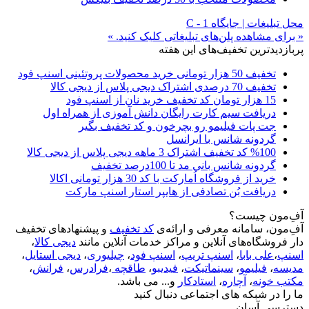
محل تبلیغات | جایگاه C - 1
« برای مشاهده پلن‌های تبلیغاتی کلیک کنید. »
پربازدیدترین تخفیف‌های این هفته
تخفیف 50 هزار تومانی خرید محصولات پروتئینی اسنپ فود
تخفیف 70 درصدی اشتراک دیجی پلاس از دیجی کالا
15 هزار تومان کد تخفیف خرید نان از اسنپ فود
دریافت سیم کارت رایگان دانش آموزی از همراه اول
جت پات فیلیمو رو بچرخون و کد تخفیف بگیر
گردونه شانس با ایرانسل
%100 کد تخفیف اشتراک 3 ماهه دیجی پلاس از دیجی کالا
گردونه شانس بانی مد تا 100درصد تخفیف
خرید از فروشگاه اُمارکت با کد 30 هزار تومانی اکالا
دریافت بُن تصادفی از هایپر استار اسنپ مارکت
آفِ‌مون چیست؟
آفِ‌مون، سامانه معرفی و ارائه‌ی
کد تخفیف
و پیشنهادهای تخفیف
دار فروشگاه‌های آنلاین و مراکز خدمات آنلاین مانند
دیجی کالا
،
اسنپ
،
علی بابا
،
اسنپ تریپ
،
اسنپ فود
،
چیلیوری
،
دیجی استایل
،
مدیسه
،
فیلیمو
،
سینماتیکت
،
فیدیبو
،
طاقچه
،
فرادرس
،
فرانش
،
مکتب خونه
،
آچاره
،
استادکار
و... می باشد.
ما را در شبکه های اجتماعی دنبال کنید
دسترسی آسان