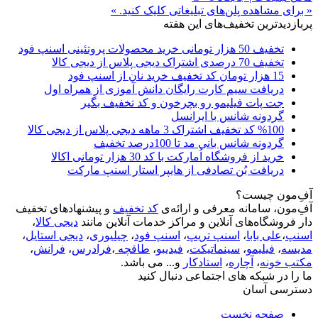
« برای مشاهده پلن‌های تبلیغاتی کلیک کنید. »
پربازدیدترین تخفیف‌های این هفته
تخفیف 50 هزار تومانی خرید محصولات پروتئینی اسنپ فود
تخفیف 70 درصدی اشتراک دیجی پلاس از دیجی کالا
15 هزار تومان کد تخفیف خرید نان از اسنپ فود
دریافت سیم کارت رایگان دانش آموزی از همراه اول
جت پات فیلیمو رو بچرخون و کد تخفیف بگیر
گردونه شانس با ایرانسل
%100 کد تخفیف اشتراک 3 ماهه دیجی پلاس از دیجی کالا
گردونه شانس بانی مد تا 100درصد تخفیف
خرید از فروشگاه اُمارکت با کد 30 هزار تومانی اکالا
دریافت بُن تصادفی از هایپر استار اسنپ مارکت
آفِ‌مون چیست؟
آفِ‌مون، سامانه معرفی و ارائه‌ی
کد تخفیف
و پیشنهادهای تخفیف
دار فروشگاه‌های آنلاین و مراکز خدمات آنلاین مانند
دیجی کالا
،
اسنپ
،
علی بابا
،
اسنپ تریپ
،
اسنپ فود
،
چیلیوری
،
دیجی استایل
،
مدیسه
،
فیلیمو
،
سینماتیکت
،
فیدیبو
،
طاقچه
،
فرادرس
،
فرانش
،
مکتب خونه
،
آچاره
،
استادکار
و... می باشد.
ما را در شبکه های اجتماعی دنبال کنید
دسترسی آسان
صفحه نخست