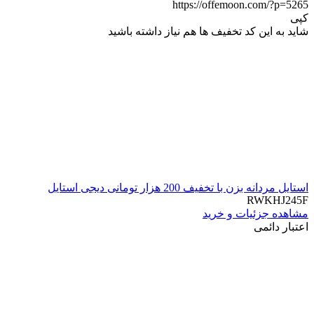
https://offemoon.com/?p=5265
کپی
شاید به این کد تخفیف ها هم نیاز داشته باشید
استایل مردانه بزن با تخفیف 200 هزار تومانی دیجی استایل
RWKHJ245F
مشاهده جزئیات و خرید
اعتبار دائمی