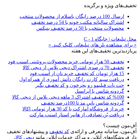
تخفیف‌های ویژه و برگزیده
ارسال 100 درصد رایگان باسلام از محصولات منتخب
اشتراک سالیانه مکتب خونه با 54 درصد تخفیف
محصولات منتخب با 50 درصد تخفیف بنیکس
محل تبلیغات | جایگاه C - 1
« برای مشاهده پلن‌های تبلیغاتی کلیک کنید. »
پربازدیدترین تخفیف‌های این هفته
تخفیف 50 هزار تومانی خرید محصولات پروتئینی اسنپ فود
تخفیف 70 درصدی اشتراک دیجی پلاس از دیجی کالا
15 هزار تومان کد تخفیف خرید نان از اسنپ فود
دریافت سیم کارت رایگان دانش آموزی از همراه اول
جت پات فیلیمو رو بچرخون و کد تخفیف بگیر
گردونه شانس با ایرانسل
%100 کد تخفیف اشتراک 3 ماهه دیجی پلاس از دیجی کالا
گردونه شانس بانی مد تا 100درصد تخفیف
خرید از فروشگاه اُمارکت با کد 30 هزار تومانی اکالا
دریافت بُن تصادفی از هایپر استار اسنپ مارکت
آفِ‌مون چیست؟
آفِ‌مون، سامانه معرفی و ارائه‌ی
کد تخفیف
و پیشنهادهای تخفیف
دار فروشگاه‌های آنلاین و مراکز خدمات آنلاین مانند
دیجی کالا
،