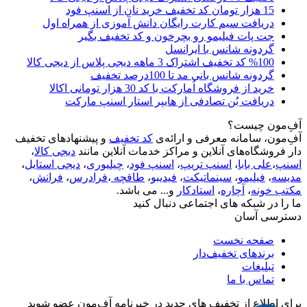
15 هزار تومان کد تخفیف خرید نان از اسنپ فود
دریافت سیم کارت رایگان دانش آموزی از همراه اول
جت پات فیلیمو رو بچرخون و کد تخفیف بگیر
گردونه شانس با ایرانسل
%100 کد تخفیف اشتراک 3 ماهه دیجی پلاس از دیجی کالا
گردونه شانس بانی مد تا 100درصد تخفیف
خرید از فروشگاه اُمارکت با کد 30 هزار تومانی اکالا
دریافت بُن تصادفی از هایپر استار اسنپ مارکت
آفِ‌مون چیست؟
آفِ‌مون، سامانه معرفی و ارائه‌ی
کد تخفیف
و پیشنهادهای تخفیف
دار فروشگاه‌های آنلاین و مراکز خدمات آنلاین مانند
دیجی کالا
،
اسنپ
،
علی بابا
،
اسنپ تریپ
،
اسنپ فود
،
چیلیوری
،
دیجی استایل
،
مدیسه
،
فیلیمو
،
سینماتیکت
،
فیدیبو
،
طاقچه
،
فرادرس
،
فرانش
،
مکتب خونه
،
آچاره
،
استادکار
و... می باشد.
ما را در شبکه های اجتماعی دنبال کنید
دسترسی آسان
صفحه نخست
برندهای تخفیف‌دار
تبلیغات
تماس با ما
برای اطلاع از تخفیف های جدید در خبرنامه آفِ‌مون عضو شوید