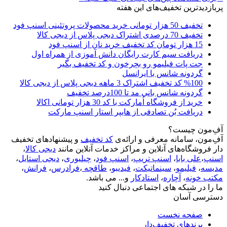
پربازدیدترین تخفیف‌های این هفته
تخفیف 50 هزار تومانی خرید محصولات پروتئینی اسنپ فود
تخفیف 70 درصدی اشتراک دیجی پلاس از دیجی کالا
15 هزار تومان کد تخفیف خرید نان از اسنپ فود
دریافت سیم کارت رایگان دانش آموزی از همراه اول
جت پات فیلیمو رو بچرخون و کد تخفیف بگیر
گردونه شانس با ایرانسل
%100 کد تخفیف اشتراک 3 ماهه دیجی پلاس از دیجی کالا
گردونه شانس بانی مد تا 100درصد تخفیف
خرید از فروشگاه اُمارکت با کد 30 هزار تومانی اکالا
دریافت بُن تصادفی از هایپر استار اسنپ مارکت
آفِ‌مون چیست؟
آفِ‌مون، سامانه معرفی و ارائه‌ی
کد تخفیف
و پیشنهادهای تخفیف
دار فروشگاه‌های آنلاین و مراکز خدمات آنلاین مانند
دیجی کالا
،
اسنپ
،
علی بابا
،
اسنپ تریپ
،
اسنپ فود
،
چیلیوری
،
دیجی استایل
،
مدیسه
،
فیلیمو
،
سینماتیکت
،
فیدیبو
،
طاقچه
،
فرادرس
،
فرانش
،
مکتب خونه
،
آچاره
،
استادکار
و... می باشد.
ما را در شبکه های اجتماعی دنبال کنید
دسترسی آسان
صفحه نخست
برندهای تخفیف‌دار