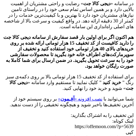
در سامانه «
دیجی کالا جت
» رضایت و راحتی مشتریان از اهمیت
بالایی دارد و بر همین اساس تمام سعی خود را در راستای تامین
نیازهای مشتریان خود دارد تا بهترین و با کیفیت‌ترین خدمات را در
کمتر از 30 دقیقه ارائه دهد. در واقع کیفیت و سرعت بالا از شاخصه
های اصلی راه‌اندازی این سامانه است.
هم اکنون اگر برای اولین بار قصد سفارش از سامانه دیجی کالا جت
را دارید کافیست از کد تخفیف 15 هزار تومانی ارائه شده بر روی
خریدهای بالای 40 هزار تومانی خود استفاده کنید و تخفیف از
سوپرمارکت‌های اطراف خانه خود بگیرید تا محصولات سفارشی
خود را به سرعت تحویل بگیرید. در ضمن ارسال برای شما کاملا به
صورت رایگان خواهد بود.
برای استفاده از کد تخفیف 15 هزار تومانی بالا بر روی دکمه‌ی سبز
رنگ ”
خرید کنید
” کلیک نمایید تا مستقیم وارد سامانه «
دیجی کالا
جت
» شوید و خرید خود را نهایی کنید.
شما می‌توانید با
نصب افزونه «
آفِـمون
»
بر روی سیستم خود از
آخرین تخفیف‌ها باخبر شوید و هیچگونه تخفیفی را از دست ندهید.
این تخفیف را به اشتراک بگذارید:
لینک کوتاه:
https://offemoon.com/?p=5639
کپی