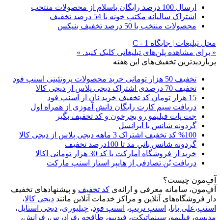
ارسال 100 درصد رایگان باسلام از محصولات منتخب
اشتراک سالیانه مکتب خونه با 54 درصد تخفیف
محصولات منتخب با 50 درصد تخفیف بنیکس
محل تبلیغات | جایگاه C - 1
« برای مشاهده پلن‌های تبلیغاتی کلیک کنید. »
پربازدیدترین تخفیف‌های این هفته
تخفیف 50 هزار تومانی خرید محصولات پروتئینی اسنپ فود
تخفیف 70 درصدی اشتراک دیجی پلاس از دیجی کالا
15 هزار تومان کد تخفیف خرید نان از اسنپ فود
دریافت سیم کارت رایگان دانش آموزی از همراه اول
جت پات فیلیمو رو بچرخون و کد تخفیف بگیر
گردونه شانس با ایرانسل
%100 کد تخفیف اشتراک 3 ماهه دیجی پلاس از دیجی کالا
گردونه شانس بانی مد تا 100درصد تخفیف
خرید از فروشگاه اُمارکت با کد 30 هزار تومانی اکالا
دریافت بُن تصادفی از هایپر استار اسنپ مارکت
آفِ‌مون چیست؟
آفِ‌مون، سامانه معرفی و ارائه‌ی
کد تخفیف
و پیشنهادهای تخفیف
دار فروشگاه‌های آنلاین و مراکز خدمات آنلاین مانند
دیجی کالا
،
اسنپ
،
علی بابا
،
اسنپ تریپ
،
اسنپ فود
،
چیلیوری
،
دیجی استایل
،
مدیسه
،
فیلیمو
،
سینماتیکت
،
فیدیبو
،
طاقچه
،
فرادرس
،
فرانش
،