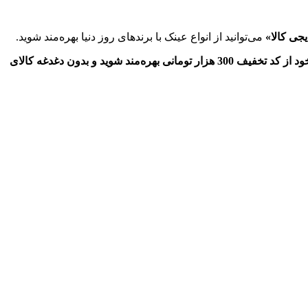
جی کالا»
می‌توانید از انواع عینک با برندهای روز دنيا بهره‌مند شوید.
در حال حاضر «ديجی کالا» بر روی عینک‌های منتخب خود اين امكان را فراهم ساخته تا برای سفارش‌های بالای 1 میلیون و 100 هزار تومانی خود از کد تخفیف 300 هزار تومانی بهره‌مند شويد و بدون دغدغه کالای