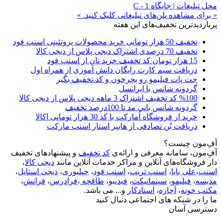
محل تبلیغات | جایگاه C - 1
« برای مشاهده پلن‌های تبلیغاتی کلیک کنید. »
پربازدیدترین تخفیف‌های این هفته
تخفیف 50 هزار تومانی خرید محصولات پروتئینی اسنپ فود
تخفیف 70 درصدی اشتراک دیجی پلاس از دیجی کالا
15 هزار تومان کد تخفیف خرید نان از اسنپ فود
دریافت سیم کارت رایگان دانش آموزی از همراه اول
جت پات فیلیمو رو بچرخون و کد تخفیف بگیر
گردونه شانس با ایرانسل
%100 کد تخفیف اشتراک 3 ماهه دیجی پلاس از دیجی کالا
گردونه شانس بانی مد تا 100درصد تخفیف
خرید از فروشگاه اُمارکت با کد 30 هزار تومانی اکالا
دریافت بُن تصادفی از هایپر استار اسنپ مارکت
آفِ‌مون چیست؟
آفِ‌مون، سامانه معرفی و ارائه‌ی
کد تخفیف
و پیشنهادهای تخفیف
دار فروشگاه‌های آنلاین و مراکز خدمات آنلاین مانند
دیجی کالا
،
اسنپ
،
علی بابا
،
اسنپ تریپ
،
اسنپ فود
،
چیلیوری
،
دیجی استایل
،
مدیسه
،
فیلیمو
،
سینماتیکت
،
فیدیبو
،
طاقچه
،
فرادرس
،
فرانش
،
مکتب خونه
،
آچاره
،
استادکار
و... می باشد.
ما را در شبکه های اجتماعی دنبال کنید
دسترسی آسان