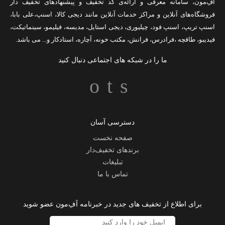
آفِ‌مون، سامانه معرفی و ارائه‌ی
کد تخفیف
و پیشنهادهای تخفیف دار
فروشگاه‌های آنلاین و مراکز خدمات آنلاین مانند
دیجی کالا
،
اسنپ
،
علی بابا
،
اسنپ تریپ
،
اسنپ فود
،
چیلیوری
،
دیجی استایل
،
مدیسه
،
فیلیمو
،
سینماتیکت
،
فیدیبو
،
طاقچه
،
فرادرس
،
فرانش
،
مکتب خونه
،
آچاره
،
استادکار
و... می باشد.
ما را در شبکه های اجتماعی دنبال کنید
دسترسی آسان
صفحه نخست
برندهای تخفیف‌دار
تبلیغات
تماس با ما
برای اطلاع از تخفیف های جدید در خبرنامه آفِ‌مون عضو شوید