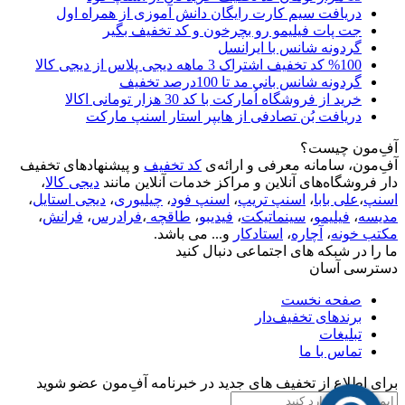
دریافت سیم کارت رایگان دانش آموزی از همراه اول
جت پات فیلیمو رو بچرخون و کد تخفیف بگیر
گردونه شانس با ایرانسل
%100 کد تخفیف اشتراک 3 ماهه دیجی پلاس از دیجی کالا
گردونه شانس بانی مد تا 100درصد تخفیف
خرید از فروشگاه اُمارکت با کد 30 هزار تومانی اکالا
دریافت بُن تصادفی از هایپر استار اسنپ مارکت
آفِ‌مون چیست؟
آفِ‌مون، سامانه معرفی و ارائه‌ی
کد تخفیف
و پیشنهادهای تخفیف
دار فروشگاه‌های آنلاین و مراکز خدمات آنلاین مانند
دیجی کالا
،
اسنپ
،
علی بابا
،
اسنپ تریپ
،
اسنپ فود
،
چیلیوری
،
دیجی استایل
،
مدیسه
،
فیلیمو
،
سینماتیکت
،
فیدیبو
،
طاقچه
،
فرادرس
،
فرانش
،
مکتب خونه
،
آچاره
،
استادکار
و... می باشد.
ما را در شبکه های اجتماعی دنبال کنید
دسترسی آسان
صفحه نخست
برندهای تخفیف‌دار
تبلیغات
تماس با ما
برای اطلاع از تخفیف های جدید در خبرنامه آفِ‌مون عضو شوید