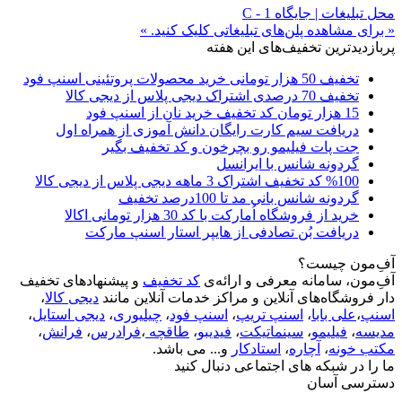
محل تبلیغات | جایگاه C - 1
« برای مشاهده پلن‌های تبلیغاتی کلیک کنید. »
پربازدیدترین تخفیف‌های این هفته
تخفیف 50 هزار تومانی خرید محصولات پروتئینی اسنپ فود
تخفیف 70 درصدی اشتراک دیجی پلاس از دیجی کالا
15 هزار تومان کد تخفیف خرید نان از اسنپ فود
دریافت سیم کارت رایگان دانش آموزی از همراه اول
جت پات فیلیمو رو بچرخون و کد تخفیف بگیر
گردونه شانس با ایرانسل
%100 کد تخفیف اشتراک 3 ماهه دیجی پلاس از دیجی کالا
گردونه شانس بانی مد تا 100درصد تخفیف
خرید از فروشگاه اُمارکت با کد 30 هزار تومانی اکالا
دریافت بُن تصادفی از هایپر استار اسنپ مارکت
آفِ‌مون چیست؟
آفِ‌مون، سامانه معرفی و ارائه‌ی
کد تخفیف
و پیشنهادهای تخفیف
دار فروشگاه‌های آنلاین و مراکز خدمات آنلاین مانند
دیجی کالا
،
اسنپ
،
علی بابا
،
اسنپ تریپ
،
اسنپ فود
،
چیلیوری
،
دیجی استایل
،
مدیسه
،
فیلیمو
،
سینماتیکت
،
فیدیبو
،
طاقچه
،
فرادرس
،
فرانش
،
مکتب خونه
،
آچاره
،
استادکار
و... می باشد.
ما را در شبکه های اجتماعی دنبال کنید
دسترسی آسان