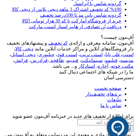
گردونه شانس با ایرانسل
%100 کد تخفیف اشتراک 3 ماهه دیجی پلاس از دیجی کالا
گردونه شانس بانی مد تا 100درصد تخفیف
خرید از فروشگاه اُمارکت با کد 30 هزار تومانی اکالا
دریافت بُن تصادفی از هایپر استار اسنپ مارکت
آفِ‌مون چیست؟
آفِ‌مون، سامانه معرفی و ارائه‌ی
کد تخفیف
و پیشنهادهای تخفیف
دار فروشگاه‌های آنلاین و مراکز خدمات آنلاین مانند
دیجی کالا
،
اسنپ
،
علی بابا
،
اسنپ تریپ
،
اسنپ فود
،
چیلیوری
،
دیجی استایل
،
مدیسه
،
فیلیمو
،
سینماتیکت
،
فیدیبو
،
طاقچه
،
فرادرس
،
فرانش
،
مکتب خونه
،
آچاره
،
استادکار
و... می باشد.
ما را در شبکه های اجتماعی دنبال کنید
دسترسی آسان
صفحه نخست
برندهای تخفیف‌دار
تبلیغات
تماس با ما
برای اطلاع از تخفیف های جدید در خبرنامه آفِ‌مون عضو شوید
ارسال
تمامی حقوق مادی و معنوی این وب سایت متعلق به آفِ‌مون می