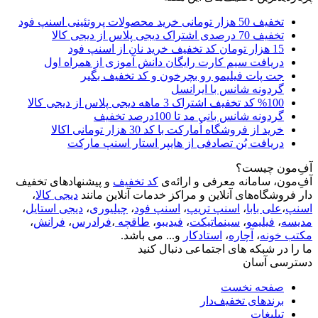
تخفیف 50 هزار تومانی خرید محصولات پروتئینی اسنپ فود
تخفیف 70 درصدی اشتراک دیجی پلاس از دیجی کالا
15 هزار تومان کد تخفیف خرید نان از اسنپ فود
دریافت سیم کارت رایگان دانش آموزی از همراه اول
جت پات فیلیمو رو بچرخون و کد تخفیف بگیر
گردونه شانس با ایرانسل
%100 کد تخفیف اشتراک 3 ماهه دیجی پلاس از دیجی کالا
گردونه شانس بانی مد تا 100درصد تخفیف
خرید از فروشگاه اُمارکت با کد 30 هزار تومانی اکالا
دریافت بُن تصادفی از هایپر استار اسنپ مارکت
آفِ‌مون چیست؟
آفِ‌مون، سامانه معرفی و ارائه‌ی
کد تخفیف
و پیشنهادهای تخفیف
دار فروشگاه‌های آنلاین و مراکز خدمات آنلاین مانند
دیجی کالا
،
اسنپ
،
علی بابا
،
اسنپ تریپ
،
اسنپ فود
،
چیلیوری
،
دیجی استایل
،
مدیسه
،
فیلیمو
،
سینماتیکت
،
فیدیبو
،
طاقچه
،
فرادرس
،
فرانش
،
مکتب خونه
،
آچاره
،
استادکار
و... می باشد.
ما را در شبکه های اجتماعی دنبال کنید
دسترسی آسان
صفحه نخست
برندهای تخفیف‌دار
تبلیغات