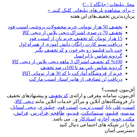
محل تبلیغات | جایگاه C - 1
« برای مشاهده پلن‌های تبلیغاتی کلیک کنید. »
پربازدیدترین تخفیف‌های این هفته
تخفیف 50 هزار تومانی خرید محصولات پروتئینی اسنپ فود
تخفیف 70 درصدی اشتراک دیجی پلاس از دیجی کالا
15 هزار تومان کد تخفیف خرید نان از اسنپ فود
دریافت سیم کارت رایگان دانش آموزی از همراه اول
جت پات فیلیمو رو بچرخون و کد تخفیف بگیر
گردونه شانس با ایرانسل
%100 کد تخفیف اشتراک 3 ماهه دیجی پلاس از دیجی کالا
گردونه شانس بانی مد تا 100درصد تخفیف
خرید از فروشگاه اُمارکت با کد 30 هزار تومانی اکالا
دریافت بُن تصادفی از هایپر استار اسنپ مارکت
آفِ‌مون چیست؟
آفِ‌مون، سامانه معرفی و ارائه‌ی
کد تخفیف
و پیشنهادهای تخفیف
دار فروشگاه‌های آنلاین و مراکز خدمات آنلاین مانند
دیجی کالا
،
اسنپ
،
علی بابا
،
اسنپ تریپ
،
اسنپ فود
،
چیلیوری
،
دیجی استایل
،
مدیسه
،
فیلیمو
،
سینماتیکت
،
فیدیبو
،
طاقچه
،
فرادرس
،
فرانش
،
مکتب خونه
،
آچاره
،
استادکار
و... می باشد.
ما را در شبکه های اجتماعی دنبال کنید
دسترسی آسان