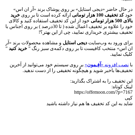
در حال حاضر «دیجی استایل» بر روی پوشاک برند «آر ان اس»
خود
کد تخفیف 100 هزار تومانی
ارائه کرده است تا بر روی
خرید
بالای 500 هزار تومانی
خود از این کد تخفیف استفاده کنید و کالای
خود را علاوه بر تخفیف اعمال شده ( تا 30درصد ) بر روی اجناس با
تخفیف بیشتری خریداری نمایید، چی از این بهتر؟!
برای ورود به وب‌سایت
دیجی استایل
و مشاهده محصولات برند «آر
ان اس» منتخب کافیست تا بر روی دکمه‌ی سبز رنگ ”
خرید کنید
”
کلیک نمایید.
با
نصب افزونه «
آفِـمون
»
بر روی سیستم خود می‌توانید از آخرین
تخفیف‌ها باخبر شوید و هیچگونه تخفیفی را از دست ندهید.
این تخفیف را به اشتراک بگذارید:
لینک کوتاه:
https://offemoon.com/?p=7167
کپی
شاید به این کد تخفیف ها هم نیاز داشته باشید