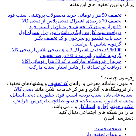
پربازدیدترین تخفیف‌های این هفته
تخفیف 50 هزار تومانی خرید محصولات پروتئینی اسنپ فود
تخفیف 70 درصدی اشتراک دیجی پلاس از دیجی کالا
15 هزار تومان کد تخفیف خرید نان از اسنپ فود
دریافت سیم کارت رایگان دانش آموزی از همراه اول
جت پات فیلیمو رو بچرخون و کد تخفیف بگیر
گردونه شانس با ایرانسل
%100 کد تخفیف اشتراک 3 ماهه دیجی پلاس از دیجی کالا
گردونه شانس بانی مد تا 100درصد تخفیف
خرید از فروشگاه اُمارکت با کد 30 هزار تومانی اکالا
دریافت بُن تصادفی از هایپر استار اسنپ مارکت
آفِ‌مون چیست؟
آفِ‌مون، سامانه معرفی و ارائه‌ی
کد تخفیف
و پیشنهادهای تخفیف
دار فروشگاه‌های آنلاین و مراکز خدمات آنلاین مانند
دیجی کالا
،
اسنپ
،
علی بابا
،
اسنپ تریپ
،
اسنپ فود
،
چیلیوری
،
دیجی استایل
،
مدیسه
،
فیلیمو
،
سینماتیکت
،
فیدیبو
،
طاقچه
،
فرادرس
،
فرانش
،
مکتب خونه
،
آچاره
،
استادکار
و... می باشد.
ما را در شبکه های اجتماعی دنبال کنید
دسترسی آسان
صفحه نخست
برندهای تخفیف‌دار