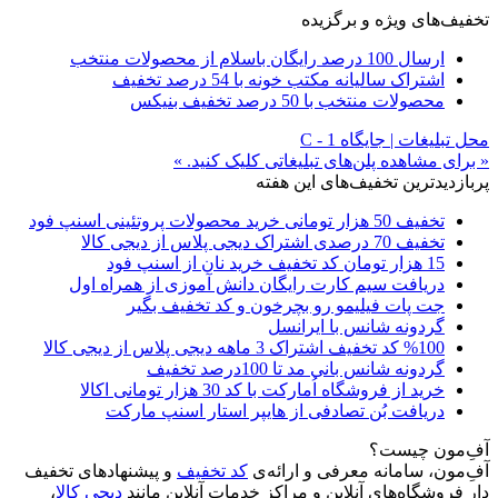
تخفیف‌های ویژه و برگزیده
ارسال 100 درصد رایگان باسلام از محصولات منتخب
اشتراک سالیانه مکتب خونه با 54 درصد تخفیف
محصولات منتخب با 50 درصد تخفیف بنیکس
محل تبلیغات | جایگاه C - 1
« برای مشاهده پلن‌های تبلیغاتی کلیک کنید. »
پربازدیدترین تخفیف‌های این هفته
تخفیف 50 هزار تومانی خرید محصولات پروتئینی اسنپ فود
تخفیف 70 درصدی اشتراک دیجی پلاس از دیجی کالا
15 هزار تومان کد تخفیف خرید نان از اسنپ فود
دریافت سیم کارت رایگان دانش آموزی از همراه اول
جت پات فیلیمو رو بچرخون و کد تخفیف بگیر
گردونه شانس با ایرانسل
%100 کد تخفیف اشتراک 3 ماهه دیجی پلاس از دیجی کالا
گردونه شانس بانی مد تا 100درصد تخفیف
خرید از فروشگاه اُمارکت با کد 30 هزار تومانی اکالا
دریافت بُن تصادفی از هایپر استار اسنپ مارکت
آفِ‌مون چیست؟
آفِ‌مون، سامانه معرفی و ارائه‌ی
کد تخفیف
و پیشنهادهای تخفیف
دار فروشگاه‌های آنلاین و مراکز خدمات آنلاین مانند
دیجی کالا
،