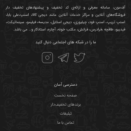
آفِ‌مون، سامانه معرفی و ارائه‌ی
کد تخفیف
و پیشنهادهای تخفیف دار
فروشگاه‌های آنلاین و مراکز خدمات آنلاین مانند
دیجی کالا
،
اسنپ
،
علی بابا
،
اسنپ تریپ
،
اسنپ فود
،
چیلیوری
،
دیجی استایل
،
مدیسه
،
فیلیمو
،
سینماتیکت
،
فیدیبو
،
طاقچه
،
فرادرس
،
فرانش
،
مکتب خونه
،
آچاره
،
استادکار
و... می باشد.
ما را در شبکه های اجتماعی دنبال کنید
دسترسی آسان
صفحه نخست
برندهای تخفیف‌دار
تبلیغات
تماس با ما