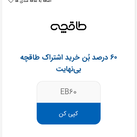
اضافه به علاقه مندی ها
60 درصد بُن خرید اشتراک طاقچه
بی‌نهایت
EB60
کپی کن