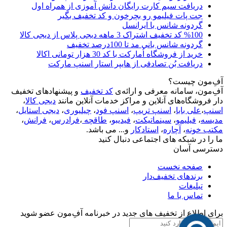
دریافت سیم کارت رایگان دانش آموزی از همراه اول
جت پات فیلیمو رو بچرخون و کد تخفیف بگیر
گردونه شانس با ایرانسل
%100 کد تخفیف اشتراک 3 ماهه دیجی پلاس از دیجی کالا
گردونه شانس بانی مد تا 100درصد تخفیف
خرید از فروشگاه اُمارکت با کد 30 هزار تومانی اکالا
دریافت بُن تصادفی از هایپر استار اسنپ مارکت
آفِ‌مون چیست؟
آفِ‌مون، سامانه معرفی و ارائه‌ی
کد تخفیف
و پیشنهادهای تخفیف
دار فروشگاه‌های آنلاین و مراکز خدمات آنلاین مانند
دیجی کالا
،
اسنپ
،
علی بابا
،
اسنپ تریپ
،
اسنپ فود
،
چیلیوری
،
دیجی استایل
،
مدیسه
،
فیلیمو
،
سینماتیکت
،
فیدیبو
،
طاقچه
،
فرادرس
،
فرانش
،
مکتب خونه
،
آچاره
،
استادکار
و... می باشد.
ما را در شبکه های اجتماعی دنبال کنید
دسترسی آسان
صفحه نخست
برندهای تخفیف‌دار
تبلیغات
تماس با ما
برای اطلاع از تخفیف های جدید در خبرنامه آفِ‌مون عضو شوید